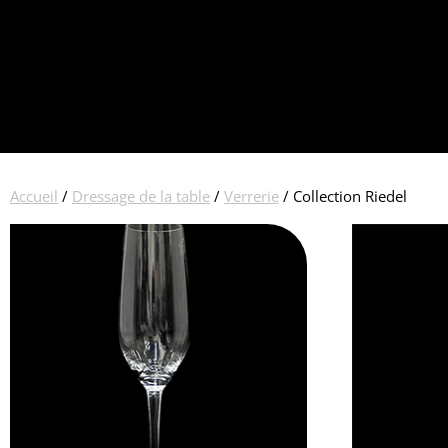
Accueil
/
Dressage de la table
/
Verrerie
/ Collection Riedel