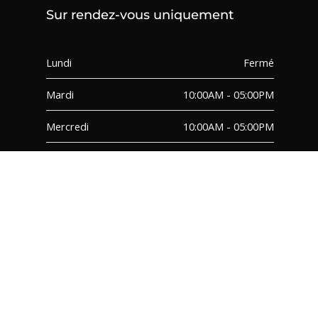
Sur rendez-vous uniquement
Lundi
Fermé
Mardi
10:00AM - 05:00PM
Mercredi
10:00AM - 05:00PM
Jeudi
10:00AM - 05:00PM
Vendredi
10:00AM - 05:00PM
Samedi
10:00AM - 05:00PM
Dimanche
Fermé
FAQ
TERMES ET CONDITIONS
© 2026 – PMG Decor Inc. – All Rights Reserved | Site Designed by Moxo Media