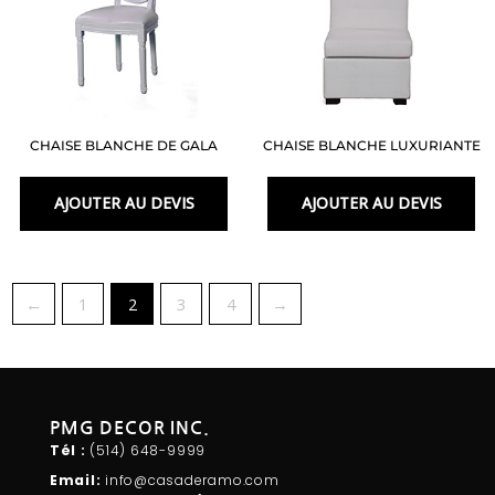
CHAISE BLANCHE DE GALA
CHAISE BLANCHE LUXURIANTE
AJOUTER AU DEVIS
AJOUTER AU DEVIS
←
1
2
3
4
→
PMG DECOR INC.
Tél :
(514) 648-
9999
Email:
info@casaderamo.com