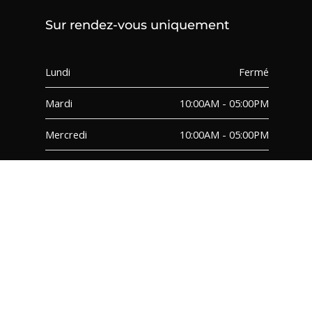
Sur rendez-vous uniquement
Lundi
Fermé
Mardi
10:00AM - 05:00PM
Mercredi
10:00AM - 05:00PM
Jeudi
10:00AM - 05:00PM
Vendredi
10:00AM - 05:00PM
Samedi
10:00AM - 05:00PM
Dimanche
Fermé
FAQ
TERMES ET CONDITIONS
© 2026 – PMG Decor Inc. – All Rights Reserved | Site Designed by Moxo Media