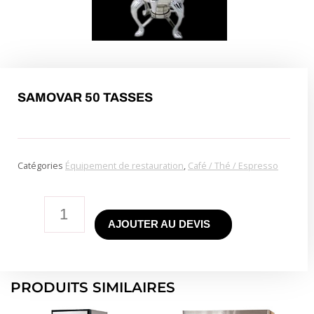
SAMOVAR 50 TASSES
Catégories
Équipement de restauration
,
Café / Thé / Espresso
quantité
AJOUTER AU DEVIS
de
50
Cup
Samovar
PRODUITS SIMILAIRES