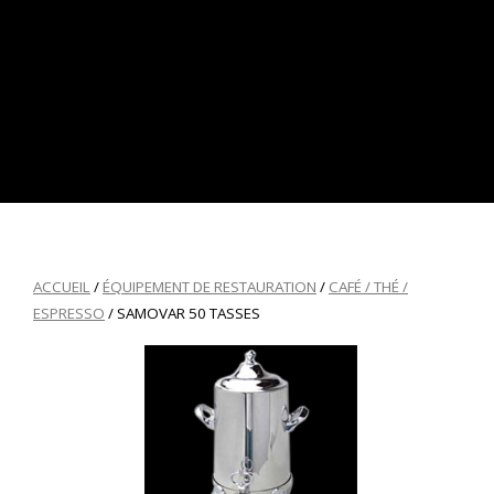
ACCUEIL
/
ÉQUIPEMENT DE RESTAURATION
/
CAFÉ / THÉ /
ESPRESSO
/ SAMOVAR 50 TASSES