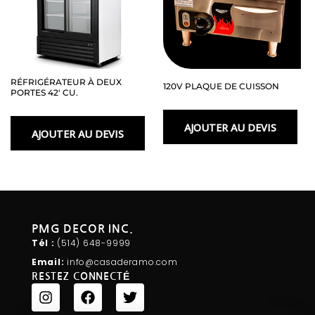
RÉFRIGÉRATEUR À DEUX
120V PLAQUE DE CUISSON
PORTES 42′ CU.
AJOUTER AU DEVIS
AJOUTER AU DEVIS
PMG DECOR INC.
Tél :
(514) 648-
9999
Email:
info@casaderamo.com
RESTEZ CONNECTÉ
I
F
T
n
a
w