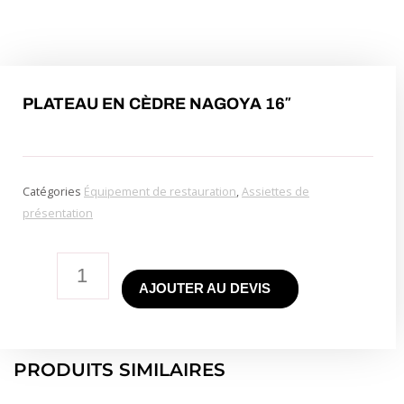
PLATEAU EN CÈDRE NAGOYA 16″
Catégories
Équipement de restauration
,
Assiettes de
présentation
quantité
AJOUTER AU DEVIS
de
Nagoya
Cedar
Tray
PRODUITS SIMILAIRES
16"