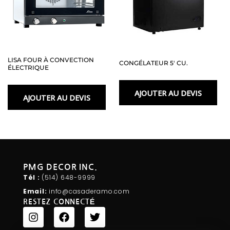
LISA FOUR À CONVECTION
CONGÉLATEUR 5′ CU.
ÉLECTRIQUE
AJOUTER AU DEVIS
AJOUTER AU DEVIS
PMG DECOR INC.
Tél :
(514) 648-
9999
Email:
info@casaderamo.com
RESTEZ CONNECTÉ
I
F
T
n
a
w