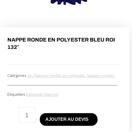
NAPPE RONDE EN POLYESTER BLEU ROI
132″
Catégories
Lin
,
Nappes rondes en polyester
,
Nappes rondes
Étiquettes
polyester
,
bleu roi
quantité
AJOUTER AU DEVIS
de
Royal