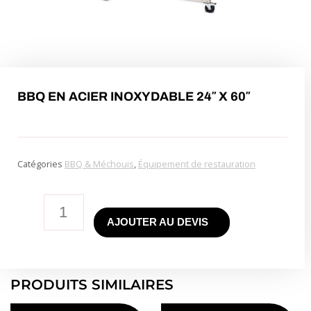
BBQ EN ACIER INOXYDABLE 24″ X 60″
Catégories
BBQ & Méchouis
,
Équipement de restauration
quantité
AJOUTER AU DEVIS
de
Stainless
Steel
BBQ
PRODUITS SIMILAIRES
24"