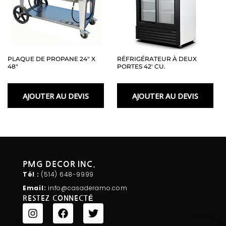
PLAQUE DE PROPANE 24″ X
RÉFRIGÉRATEUR À DEUX
48″
PORTES 42′ CU.
AJOUTER AU DEVIS
AJOUTER AU DEVIS
PMG DECOR INC.
Tél :
(514) 648-
9999
Email:
info@casaderamo.com
RESTEZ CONNECTÉ
I
F
T
n
a
w